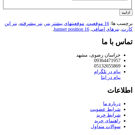
امه
چسب ها:
16 موقعیت
,
موقعیتهای بیشتر بنر
,
بنر پیشرفته
,
بنر اپن
رت
,
بنرهای اضافی
,
16 banner position
,
اس با ما
خراسان رضوی، مشهد
09364471957
05132655869
پیام در تلگرام
پیام در ایتا
لاعات
درباره ما
شرایط عضویت
شرایط خرید
راهنمای خرید
سوالات متداول