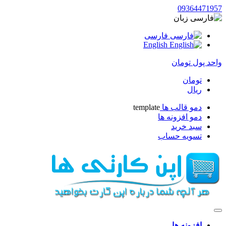
093644719
زبان
فارسی
English
حد پول
تومان
تومان
ریال
دمو قالب ها
template
دمو افزونه ها
سبد خرید
تسویه حساب
افزونه ها