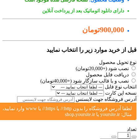
دارای دانلود اتوماتیک بعد از پرداخت آنلاین
900,000تومان
ل از خرید موارد زیر را انتخاب نمایید
ع تحویل محصول
نصب شود (+20,000تومان)
دریافت فایل محصول
نصب و با قالب سازگار شود (+40,000تومان)
تخاب نوع فایل
خه اپن کارت
رس فروشگاه جهت لایسنس
لطفا آدرس فروشگاه را بدون http:// یا https:// یا www وارد نمایید،
مثال: yoursite.ir یا shop.yoursite.ir
اد