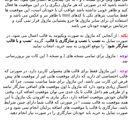
ته باشید که در صورتی که هر ماژول دیگری را در این موقعیت ها فعال
د و ظاهر خوبی نداشته باشد عواقب آن با خودتان است، این موقعیت ها
فقط مناسب بنرهای تکی یا کدهای html با ظاهر بنر و عکس می باشد و
فاده آن برای سایر ماژول ها جزو پشتیبانی ماژول قرار نمی گیرد و
یاتش برعهده خودتان می باشد.
ه :
از آنجایی که ماژول به صورت ویکیومد به قالب اعمال می شود، در
رت تمایل به
نصب
یا
نصب و سازگاری با قالب
، گزینه "
نصب و با قالب
زگار شود
" را موقع افزودن به سبد خرید، انتخاب نمایید.
ه :
ماژول برای تمامی نسخه های 2 و نسخه 3 اپن کات نیز بروزرسانی
.
ه :
این ماژول فقط برای قالب های معمولی کاربرد دارد، در صورتی که
ب اختصاصی ای دارید که دارای موقعیت هایی غیر از موقعیت های پیش
 اپن کارت می باشد، این ماژول برای شما مناسب نیست، چرا که
مال زیادی وجود دارد که ماژول با اون موقعیت های اضافی سازگار نباشد
ز طرفی هم داخل قالب تا یک حدی می توان موقعیت اضافه کرد، وقتی
بتان خودش موقعیت اضافه دارد، دیگر نیازی به افزودن یک ماژول با این
 موقعیت به قالب نیست ! در صورتی که قالب شما دارای چنین شرایط
د، سازگاری با قالب یا موقعیت های اضافه برایتان انجام نمی شود و در
ت تمایل به خرید باید خودتان سازگاری را در صورت نیاز انجام دهید.