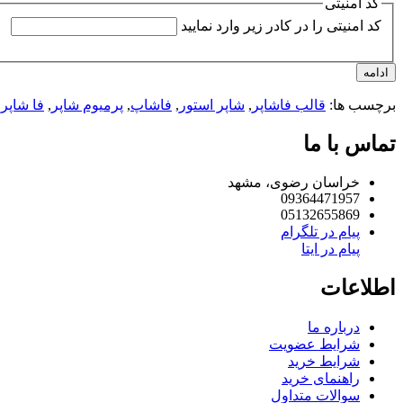
کد امنیتی
کد امنیتی را در کادر زیر وارد نمایید
ادامه
برچسب ها:
قالب فاشاپر
,
شاپر استور
,
فاشاپ
,
پرمیوم شاپر
,
فا شاپر
تماس با ما
خراسان رضوی، مشهد
09364471957
05132655869
پیام در تلگرام
پیام در ایتا
اطلاعات
درباره ما
شرایط عضویت
شرایط خرید
راهنمای خرید
سوالات متداول