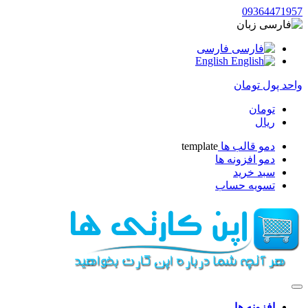
093644719
زبان
فارسی
English
حد پول
تومان
تومان
ریال
دمو قالب ها
template
دمو افزونه ها
سبد خرید
تسویه حساب
افزونه ها