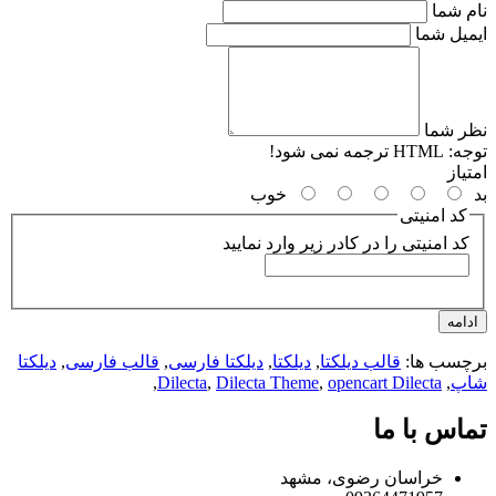
م شما
میل شما
ر شما
جه:
HTML ترجمه نمی شود!
یاز
خوب
کد امنیتی
کد امنیتی را در کادر زیر وارد نمایید
امه
چسب ها:
قالب دیلکتا
,
دیلکتا
,
دیلکتا فارسی
,
قالب فارسی
,
دیلکتا
پ
,
opencart Dilecta
,
Dilecta Theme
,
Dilecta
,
اس با ما
خراسان رضوی، مشهد