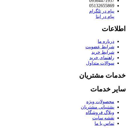
09364471957
05132655869
پیام در تلگرام
پیام در ایتا
لاعات
درباره ما
شرایط عضویت
شرایط خرید
راهنمای خرید
سوالات متداول
مات مشتریان
یر خدمات
محصولات ویژه
پشتیبانی مشتریان
وبلاگ فروشگاه
نقشه سایت
تماس با ما