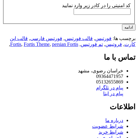
کد امنیتی را در کادر زیر وارد نمایید
امه
چسب ها:
فورتیس
,
قالب فورتیس
,
فورتیس فارسی
,
قالب اپن
رت
,
فروتیس
,
تم فورتیس
,
persian Fortis
,
Fortis Theme
,
Fortis
,
اس با ما
خراسان رضوی، مشهد
09364471957
05132655869
پیام در تلگرام
پیام در ایتا
لاعات
درباره ما
شرایط عضویت
شرایط خرید
راهنمای خرید