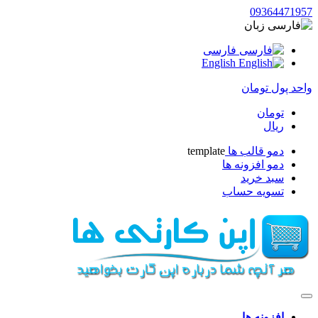
093644719
زبان
فارسی
English
حد پول
تومان
تومان
ریال
دمو قالب ها
template
دمو افزونه ها
سبد خرید
تسویه حساب
افزونه ها