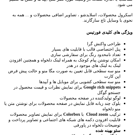
 شود.
رول محصولات، اسلایدشو ، تصاویر اضافی محصولات و ... همه به
ی با وسایل تاچ سازگارند.
گی های کلیدی فورتیس
طراحی واکنش گرا
پنل اختصاصی قالب با قابلیت های بسیار
تعداد نامحدود رنگ برای سفارشی سازی
امکان نوشتن پیام کوچک به همراه لینک دلخواه و همچنین افزودن
لینک به لینک های موجود در هدر
منو سه سطحی قابل تعیین به صورت مگا منو و حالت پیش فرض
اپن کارت
منو سه سطحی کشویی برای موبایل ها و آیپدها
Google rich snippets
برای نمایش نظرات و قیمت محصول در
جستجو گوگل
لوگو تولیدکننده در صفحه محصولات
بلوک چند زبانه قابل نمایش در صفحه محصولات برای نوشتن متن یا
منو دلخواه
ترکیب
Cloud zoom
با
Colorbox
برای نمایش تصاویر محصولات
قابلیت افزودن دکمه های شبکه های اجتماعی و تصاویر پرداخت و
توضیحات دلخواه در پاورقی
سئو بهینه شده