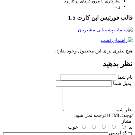
سازگاری با مرورگرهای پرکاربرد
و ...
لب فورتیس اپن کارت 1.5
چ نظری برای این محصول وجود ندارد.
ر بدهید
م شما
میل شما
ر شما
جه:
HTML ترجمه نمی شود!
یاز
خوب
کد امنیتی